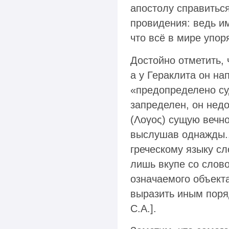
апостолу справитьс
провидения: ведь им
что всё в мире упор
Достойно отметить, 
а у Гераклита он на
«предопределено суд
запределен, он нед
(Λογος) сущую вечн
выслушав однажды...
греческому языку сл
лишь вкупе со слово
означаемого объекта,
выразить иным поря
С.А.].