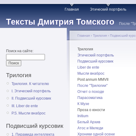
Главная
Этический портфель
Тексты Дмитрия Томского
После "Тр
Главная
›
Трилогия
›
Подвисший курс
Трилогия
Поиск на сайте:
Этический портфель
Подвисший курсовик
Liber de ente
Мысли внаброс
Трилогия
Post annum MMVII
Трилогия. К читателю
После "Трилогии"
I. Этический портфель
Отчет о походе
Парасоматика
II. Подвисший курсовик
К Музе
III. Liber de ente
Проза о юности
P.S. Мысли внаброс
Initium
Белый Архив
Подвисший курсовик
Атос и Миледи
Хроники одной осени
1. Пирамида интеллекта