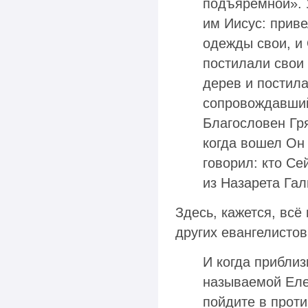
подъяремной». У
им Иисус: приве
одежды свои, и
постилали свои 
дерев и постил
сопровождавший
Благословен Гр
когда вошел Он
говорил: кто Се
из Назарета Гали
Здесь, кажется, всё
других евангелистов
И когда приблиз
называемой Еле
пойдите в проти