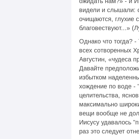
ожидать нам?» - и И
видели и слышали: 
очищаются, глухие 
благовествуют...» (Лу
Однако что тогда? -
всех сотворенных Хр
Августин, «чудеса п
Давайте предположим
избытком наделенны
хождение по воде -
целительства, яснов
максимально широк
вещи вообще не долж
Иисусу удавалось "п
раз это следует от