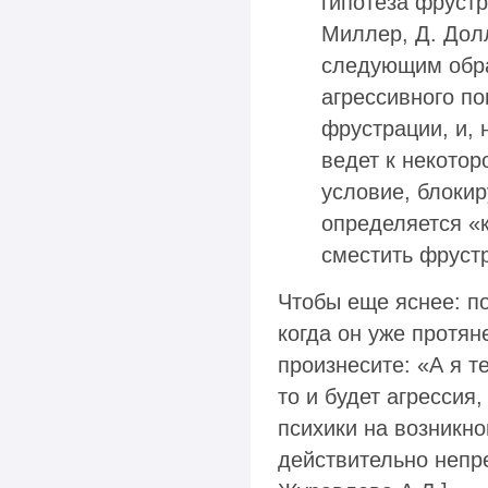
гипотеза фрустр
Миллер, Д. Долл
следующим обра
агрессивного п
фрустрации, и, 
ведет к некотор
условие, блоки
определяется «к
сместить фрустр
Чтобы еще яснее: по
когда он уже протян
произнесите: «А я те
то и будет агрессия
психики на возникн
действительно непре