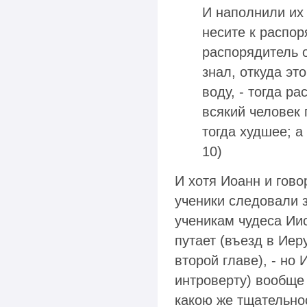
И наполнили их 
несите к распор
распорядитель о
знал, откуда эт
воду, - тогда р
всякий человек 
тогда худшее; а 
10)
И хотя Иоанн и говор
ученики следовали з
ученикам чудеса Ии
путает (въезд в Иер
второй главе), - но
интроверту) вообще
какою же тщательно