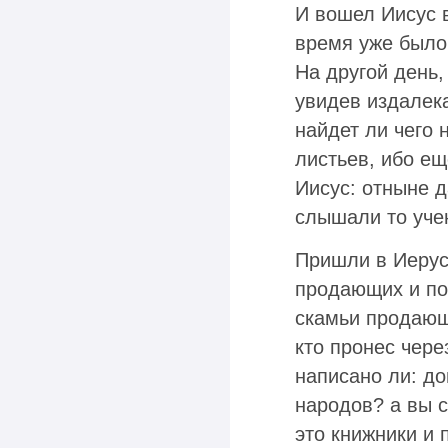
И вошел Иисус в
время уже было
На другой день,
увидев издалек
найдет ли чего 
листьев, ибо ещ
Иисус: отныне д
слышали то учени
Пришли в Иерус
продающих и по
скамьи продающ
кто пронес чере
написано ли: д
народов? а вы 
это книжники и 