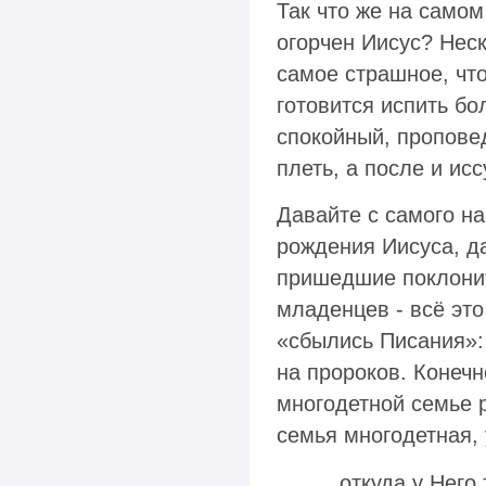
Так что же на само
огорчен Иисус? Неск
самое страшное, чт
готовится испить бо
спокойный, пропове
плеть, а после и ис
Давайте с самого на
рождения Иисуса, д
пришедшие поклонит
младенцев - всё эт
«сбылись Писания»:
на пророков. Конечн
многодетной семье р
семья многодетная,
...откуда у Нег