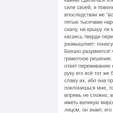
камню сделаться хл
силе своей, и повел
впоследствии же "во
пятью тысячами наро
скалу, на крышу ли 
касаясь тверди пере
размышляет: понесут
Боязно разумеется! 
грамотное решение. 
ответ переживанию с
руку его всё тот же
славу их, ибо она пр
поклонишься мне, то 
впрямь не сложно,
иметь великую мирск
лицом, он знает, ег