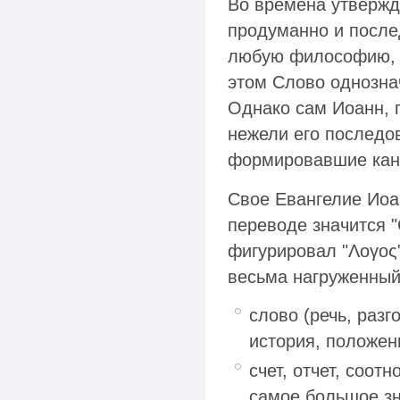
Во времена утвержд
продуманно и после
любую философию, 
этом Слово однозна
Однако сам Иоанн, 
нежели его последо
формировавшие кано
Свое Евангелие Иоан
переводе значится "
фигурировал "Λογος"
весьма нагруженный,
слово (речь, разг
история, положен
счет, отчет, соот
самое большое зн