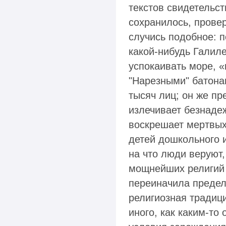
текстов свидетельст
сохранилось, провер
случись подобное: п
какой-нибудь Галиле
успокаивать море, «
"Нарезными" батона
тысяч лиц; он же п
излечивает безнаде
воскрешает мертвых 
детей дошкольного и
на что люди веруют,
мощнейших религий 
переиначила предел
религиозная традици
иного, как каким-то