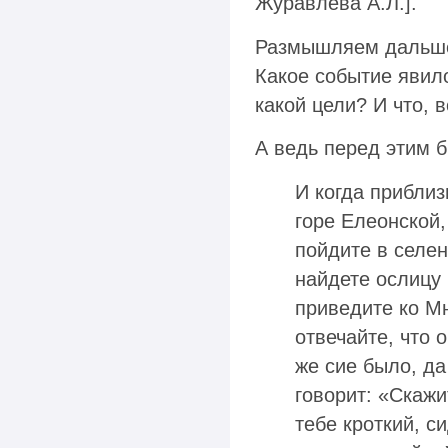
Журавлева А.Л.].
Размышляем дальше:
Какое событие явил
какой цели? И что, 
А ведь перед этим 
И когда прибли
горе Елеонской,
пойдите в селен
найдете ослицу 
приведите ко Мн
отвечайте, что 
же сие было, да
говорит: «Скажи
тебе кроткий, с