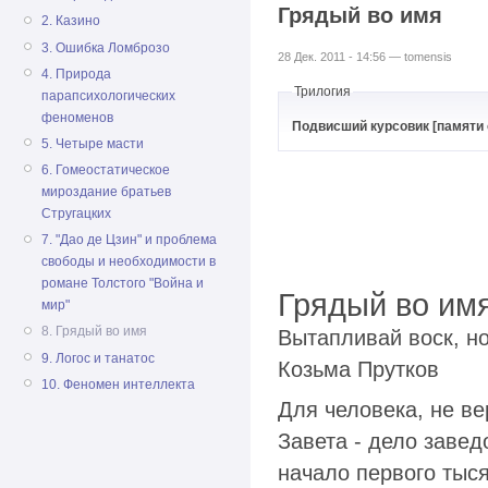
Грядый во имя
2. Казино
3. Ошибка Ломброзо
28 Дек. 2011 - 14:56 — tomensis
4. Природа
Трилогия
парапсихологических
феноменов
Подвисший курсовик [памяти 
5. Четыре масти
6. Гомеостатическое
мироздание братьев
Стругацких
7. "Дао де Цзин" и проблема
свободы и необходимости в
романе Толстого "Война и
Грядый во им
мир"
8. Грядый во имя
Вытапливай воск, н
9. Логос и танатос
Козьма Прутков
10. Феномен интеллекта
Для человека, не ве
Завета - дело завед
начало первого тыся