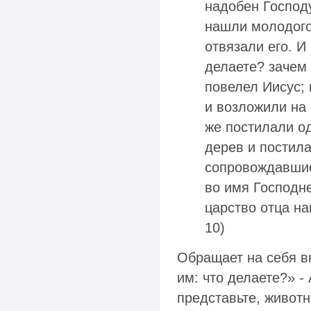
надобен Господу
нашли молодого 
отвязали его. И
делаете? зачем 
повелел Иисус; 
и возложили на 
же постилали од
дерев и постил
сопровождавшие
во имя Господн
царство отца на
10)
Обращает на себя в
им: что делаете?» - 
представьте, животн