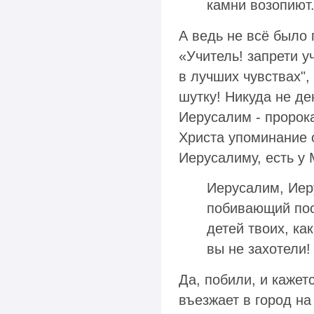
камни возопиют. 
А ведь не всё было 
«Учитель! запрети у
в лучших чувствах",
шутку! Никуда не де
Иерусалим - пророка
Христа упоминание 
Иерусалиму, есть у
Иерусалим, Иер
побивающий посл
детей твоих, ка
вы не захотели! 
Да, побили, и кажет
въезжает в город на