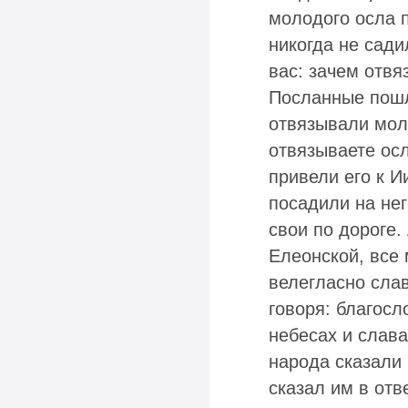
молодого осла п
никогда не сади
вас: зачем отвя
Посланные пошл
отвязывали моло
отвязываете осл
привели его к И
посадили на нег
свои по дороге.
Елеонской, все 
велегласно слав
говоря: благосл
небесах и слав
народа сказали 
сказал им в отв